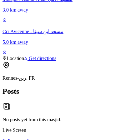
3.0 km away
Cci Avicenne - مسجد ابن سينا
5.0 km away
Location
Get directions
Rennes-رين, FR
Posts
No posts yet from this
masjid
.
Live Screen