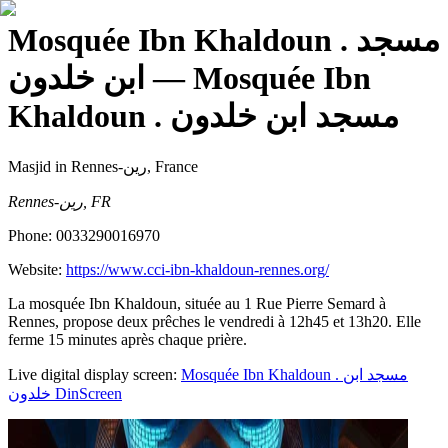
Mosquée Ibn Khaldoun . مسجد
ابن خلدون
— Mosquée Ibn
Khaldoun . مسجد ابن خلدون
Masjid
in Rennes-رين, France
Rennes-رين, FR
Phone:
0033290016970
Website:
https://www.cci-ibn-khaldoun-rennes.org/
La mosquée Ibn Khaldoun, située au 1 Rue Pierre Semard à
Rennes, propose deux prêches le vendredi à 12h45 et 13h20. Elle
ferme 15 minutes après chaque prière.
Live digital display screen:
Mosquée Ibn Khaldoun . مسجد ابن
خلدون
DinScreen