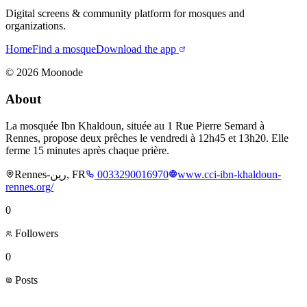
Digital screens & community platform for mosques and
organizations.
Home
Find a mosque
Download the app
©
2026
Moonode
About
La mosquée Ibn Khaldoun, située au 1 Rue Pierre Semard à
Rennes, propose deux prêches le vendredi à 12h45 et 13h20. Elle
ferme 15 minutes après chaque prière.
Rennes-رين, FR
0033290016970
www.cci-ibn-khaldoun-
rennes.org/
0
Followers
0
Posts