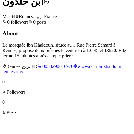
ابن خلدون
Masjid
Rennes-رين, France
0
followers
0
posts
About
La mosquée Ibn Khaldoun, située au 1 Rue Pierre Semard à
Rennes, propose deux prêches le vendredi à 12h45 et 13h20. Elle
ferme 15 minutes après chaque prière.
Rennes-رين, FR
0033290016970
www.cci-ibn-khaldoun-
rennes.org/
0
Followers
0
Posts