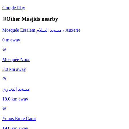
Google Play
Other
Masjid
s nearby
Mosquée Essalem مسجد السلام - Auxerre
0 m away
Mosquée Noor
3.0 km away
مسجد البخاري
18.0 km away
Yunus Emre Cami
19.0 km away