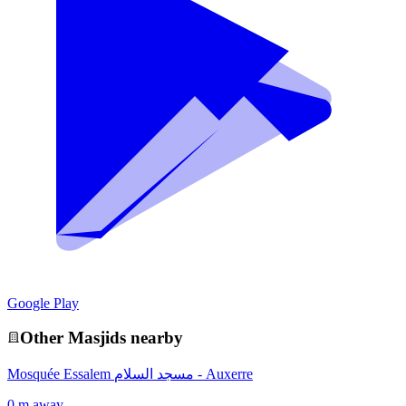
Google Play
Other
Masjid
s nearby
Mosquée Essalem مسجد السلام - Auxerre
0 m away