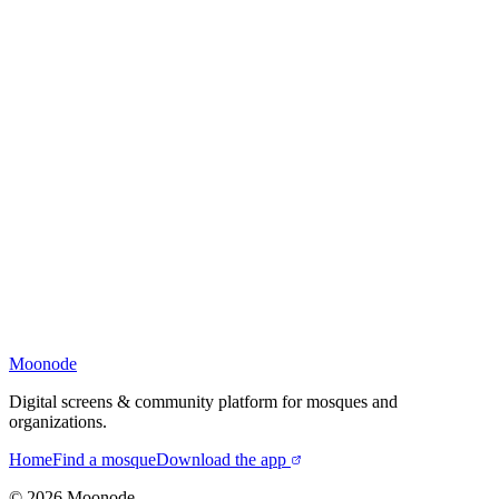
Moonode
Digital screens & community platform for mosques and
organizations.
Home
Find a mosque
Download the app
©
2026
Moonode