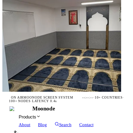
ON AIR
MOONODE SCREEN SYSTEM
--:--:--
·
10+ COUNTRIES
·
100+ NODES
·
LATENCY 0.4s
Moonode
Products
About
Blog
Search
Contact