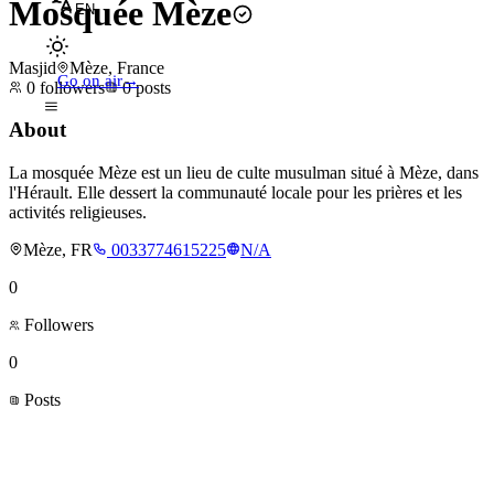
Mosquée Mèze
EN
Masjid
Mèze, France
Go on air
→
0
followers
0
posts
About
La mosquée Mèze est un lieu de culte musulman situé à Mèze, dans
l'Hérault. Elle dessert la communauté locale pour les prières et les
activités religieuses.
Mèze, FR
0033774615225
N/A
0
Followers
0
Posts