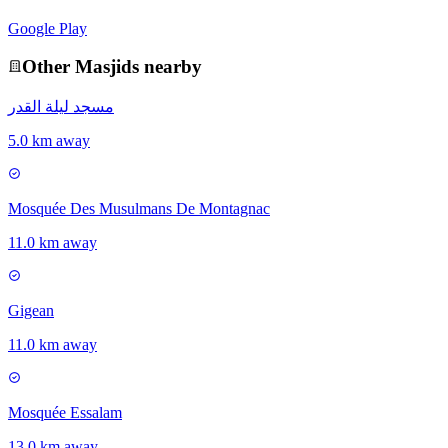
Google Play
Other
Masjid
s nearby
مسجد ليلة القدر
5.0 km away
Mosquée Des Musulmans De Montagnac
11.0 km away
Gigean
11.0 km away
Mosquée Essalam
13.0 km away