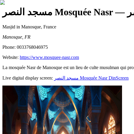
مسجد النصر Mosquée Nasr
Masjid
in Manosque, France
Manosque, FR
Phone:
0033768046975
Website:
https://www.mosquee-nasr.com
La mosquée Nasr de Manosque est un lieu de culte musulman qui propose 
Live digital display screen:
مسجد النصر Mosquée Nasr
DinScreen