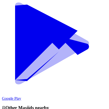
Google Play
Other
Masjid
s nearby