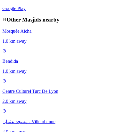
Google Play
Other
Masjid
s nearby
Mosquée Aicha
1.0 km away
Bendida
1.0 km away
Centre Culturel Turc De Lyon
2.0 km away
مسجد عثمان - Villeurbanne
2.0 km away