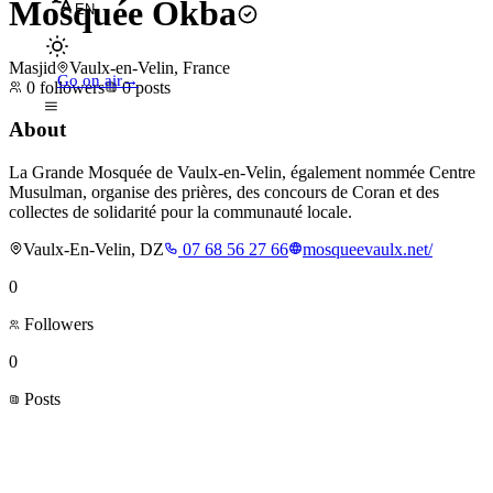
Mosquée Okba
EN
Masjid
Vaulx-en-Velin, France
Go on air
→
0
followers
0
posts
About
La Grande Mosquée de Vaulx-en-Velin, également nommée Centre
Musulman, organise des prières, des concours de Coran et des
collectes de solidarité pour la communauté locale.
Vaulx-En-Velin, DZ
07 68 56 27 66
mosqueevaulx.net/
0
Followers
0
Posts