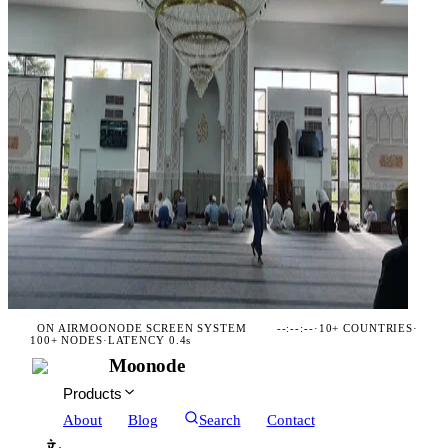
ON AIR
MOONODE SCREEN SYSTEM
--:--:--
·
10+ COUNTRIES
·
100+ NODES
·
LATENCY 0.4s
Moonode
Products
About
Blog
Search
Contact