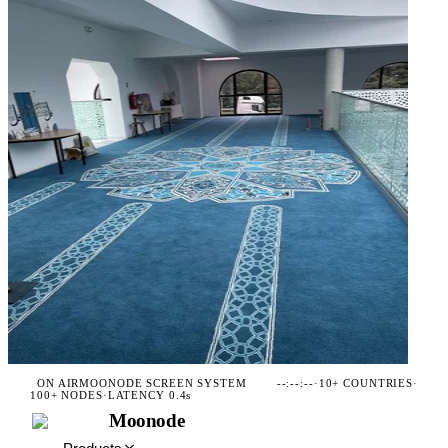
ON AIR
MOONODE SCREEN SYSTEM
--:--:--
·
10+ COUNTRIES
·
100+ NODES
·
LATENCY 0.4s
Moonode