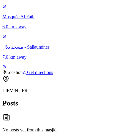
Mosquée Al Fath
6.0 km away
مسجد بلال - Sallaumines
7.0 km away
Location
Get directions
LIÉVIN., FR
Posts
No posts yet from this
masjid
.