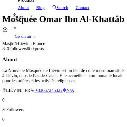
Products
About
Blog
Search
Contact
Mosquée Omar Ibn Al-Khattâb
EN
☀
Go on air
→
Masjid
Liévin., France
0
followers
0
posts
About
La Nouvelle Mosquée de Liévin est un lieu de culte musulman situé
à Liévin, dans le Pas-de-Calais. Elle accueille la communauté locale
pour les prières et les activités religieuses.
LIÉVIN., FR
+33667245322
N/A
0
Followers
0