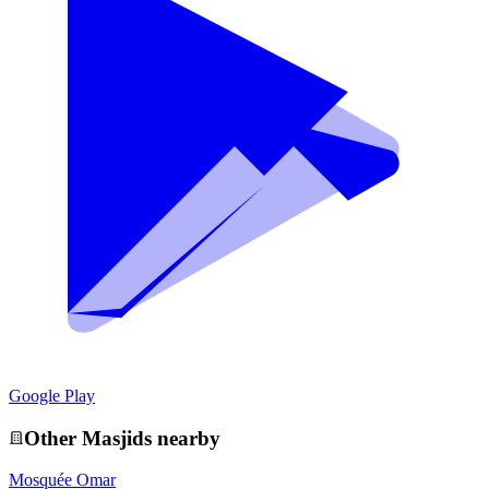
Google Play
Other
Masjid
s nearby
Mosquée Omar