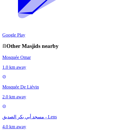
Google Play
Other
Masjid
s nearby
Mosquée Omar
1.0 km away
Mosquée De Liévin
2.0 km away
مسجد أبي بكر الصديق - Lens
4.0 km away