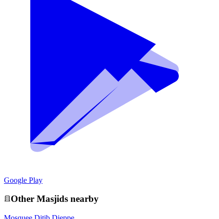
Google Play
Other
Masjid
s nearby
Mosquee Ditib Dieppe