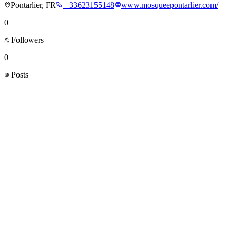
Pontarlier, FR
+33623155148
www.mosqueepontarlier.com/
0
Followers
0
Posts