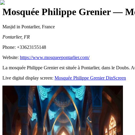
Mosquée Philippe Grenier
— Mos
Masjid
in Pontarlier, France
Pontarlier, FR
Phone:
+33623155148
Website:
https://www.mosqueepontarlier.com/
La mosquée Philippe Grenier est située à Pontarlier, dans le Doubs. Au
Live digital display screen:
Mosquée Philippe Grenier
DinScreen