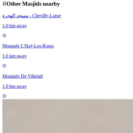
Other
Masjid
s nearby
مسجد الهجرة - Chevilly-Larue
1.0 km away
Mosquée L'Haÿ-Les-Roses
1.0 km away
Mosquée De Villejuif
1.0 km away