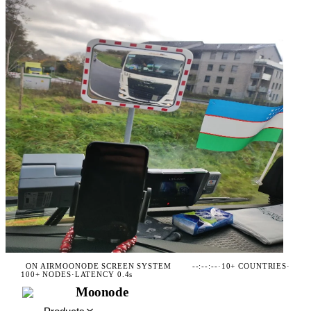
ON AIR
MOONODE SCREEN SYSTEM
--:--:--
·
10+ COUNTRIES
·
100+ NODES
·
LATENCY 0.4s
Moonode