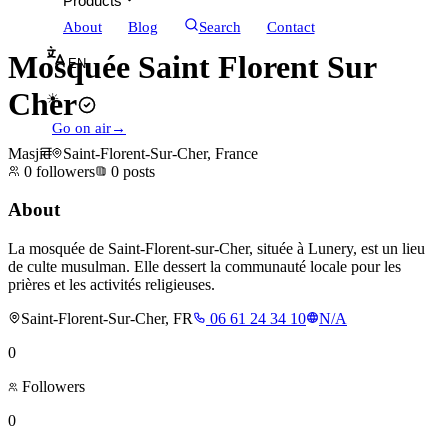
Products
About
Blog
Search
Contact
Mosquée Saint Florent Sur
EN
Cher
☀
Go on air
→
Masjid
Saint-Florent-Sur-Cher, France
0
followers
0
posts
About
La mosquée de Saint-Florent-sur-Cher, située à Lunery, est un lieu
de culte musulman. Elle dessert la communauté locale pour les
prières et les activités religieuses.
Saint-Florent-Sur-Cher, FR
06 61 24 34 10
N/A
0
Followers
0