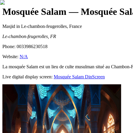
Mosquée Salam
— Mosquée Sa
Masjid
in Le-chambon-feugerolles, France
Le-chambon-feugerolles, FR
Phone:
0033986230518
Website:
N/A
La mosquée Salam est un lieu de culte musulman situé au Chambon-Feuge
Live digital display screen:
Mosquée Salam
DinScreen