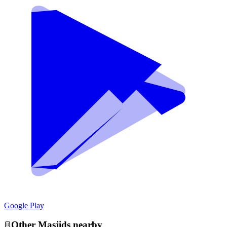
Google Play
Other
Masjid
s nearby