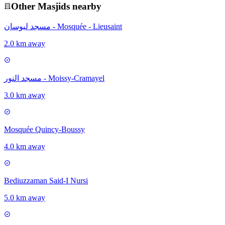
Other
Masjid
s nearby
مسجد ليوسان - Mosquée - Lieusaint
2.0 km away
مسجد النور - Moissy-Cramayel
3.0 km away
Mosquée Quincy-Boussy
4.0 km away
Bediuzzaman Said-I Nursi
5.0 km away