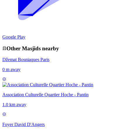
Google Play
Other
Masjid
s nearby
Džemat Bosniaques Paris
0 m away
Association Culturelle Quartier Hoche - Pantin
1.0 km away
Foyer David D'Angers