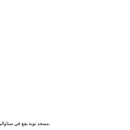
مسجد توبة يقع في ستاوالي بالجزائر. يُقام فيه الصلوات الخمس والجمعة، ويخدم سكان المنطقة.