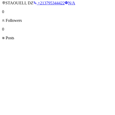
STAOUELI, DZ
+213795344422
N/A
0
Followers
0
Posts