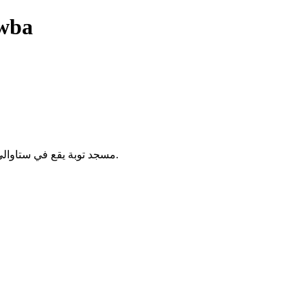
wba
مسجد توبة يقع في ستاوالي بالجزائر. يُقام فيه الصلوات الخمس والجمعة، ويخدم سكان المنطقة.