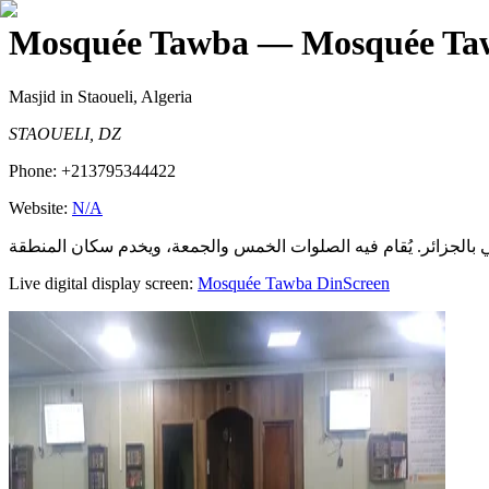
Mosquée Tawba
— Mosquée Ta
Masjid
in Staoueli, Algeria
STAOUELI, DZ
Phone:
+213795344422
Website:
N/A
Live digital display screen:
Mosquée Tawba
DinScreen