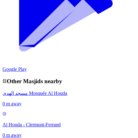
Google Play
Other
Masjid
s nearby
مسجد الهدى Mosquée Al Houda
0 m away
Al Houda - Clermont-Ferrand
0 m away