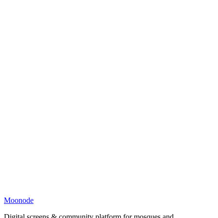
Moonode
Digital screens & community platform for mosques and