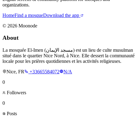
organizations.
Home
Find a mosque
Download the app
©
2026
Moonode
About
La mosquée El-Imen (مسجد الإيمان) est un lieu de culte musulman
situé dans le quartier Nice Nord, à Nice. Elle dessert la communauté
locale pour les prières quotidiennes et les activités religieuses.
Nice, FR
+33665584072
N/A
0
Followers
0
Posts