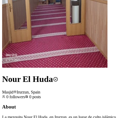
Nour El Huda
Masjid
Irurzun, Spain
0
followers
0
posts
About
La mezquita Nour El Huda, en Irurzun, es un lugar de culto islámico