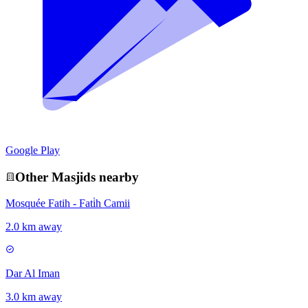
Google Play
Other
Masjid
s nearby
Mosquée Fatih - Fati̇h Camii
2.0 km away
Dar Al Iman
3.0 km away