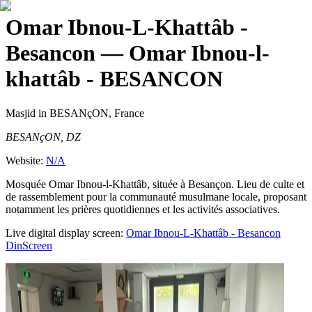
Omar Ibnou-L-Khattâb -
Besancon
— Omar Ibnou-l-
khattâb - BESANCON
Masjid
in BESANçON, France
BESANçON, DZ
Website:
N/A
Mosquée Omar Ibnou-l-Khattâb, située à Besançon. Lieu de culte et
de rassemblement pour la communauté musulmane locale, proposant
notamment les prières quotidiennes et les activités associatives.
Live digital display screen:
Omar Ibnou-L-Khattâb - Besancon
DinScreen