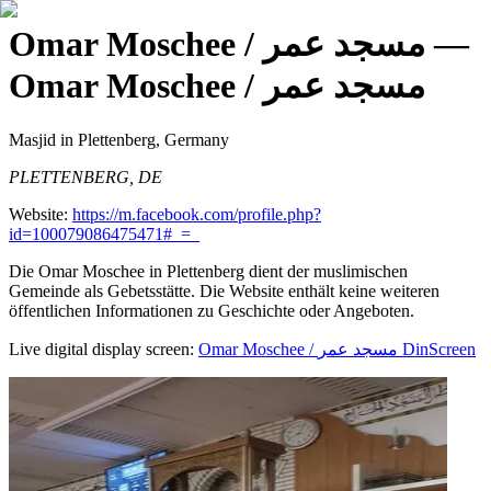
Omar Moschee / مسجد عمر
—
Omar Moschee / مسجد عمر
Masjid
in Plettenberg, Germany
PLETTENBERG, DE
Website:
https://m.facebook.com/profile.php?
id=100079086475471#_=_
Die Omar Moschee in Plettenberg dient der muslimischen
Gemeinde als Gebetsstätte. Die Website enthält keine weiteren
öffentlichen Informationen zu Geschichte oder Angeboten.
Live digital display screen:
Omar Moschee / مسجد عمر
DinScreen