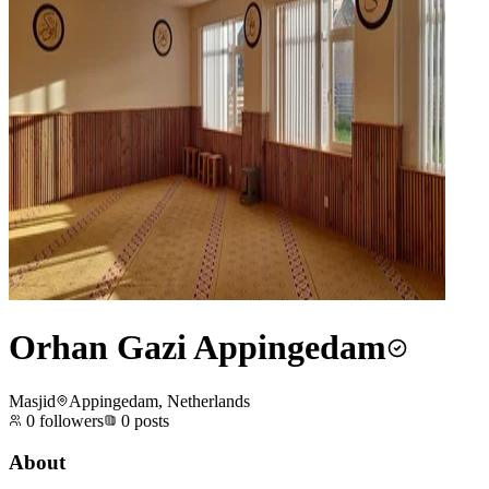
Orhan Gazi Appingedam
Masjid
Appingedam, Netherlands
0
followers
0
posts
About