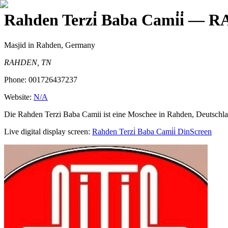
Rahden Terzi̇ Baba Cami̇i̇
— RA
Masjid
in Rahden, Germany
RAHDEN, TN
Phone:
001726437237
Website:
N/A
Die Rahden Terzi Baba Camii ist eine Moschee in Rahden, Deutschlan
Live digital display screen:
Rahden Terzi̇ Baba Cami̇i̇
DinScreen