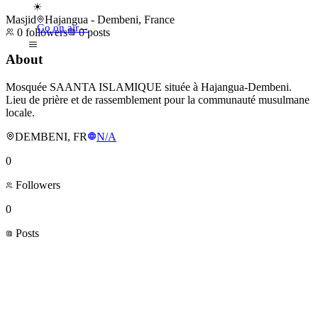
☀
Masjid
Hajangua - Dembeni, France
Go on air
→
0
followers
0
posts
About
Mosquée SAANTA ISLAMIQUE située à Hajangua-Dembeni.
Lieu de prière et de rassemblement pour la communauté musulmane
locale.
DEMBENI, FR
N/A
0
Followers
0
Posts