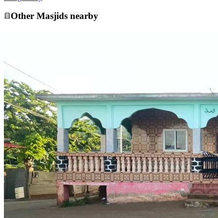
Other
Masjid
s nearby