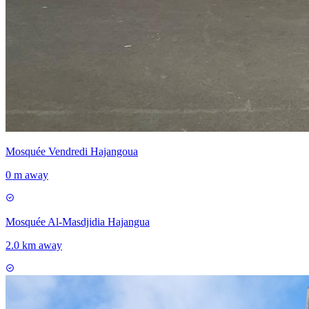
Mosquée Vendredi Hajangoua
0 m away
Mosquée Al-Masdjidia Hajangua
2.0 km away