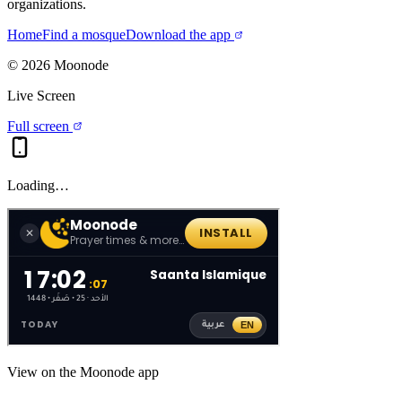
organizations.
Home
Find a mosque
Download the app
©
2026
Moonode
Live Screen
Full screen
Loading…
View on the Moonode app