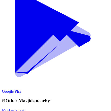
Google Play
Other
Masjid
s nearby
Moskee Siraat