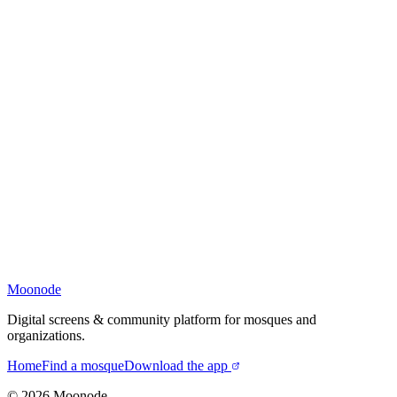
Moonode
Digital screens & community platform for mosques and
organizations.
Home
Find a mosque
Download the app
©
2026
Moonode