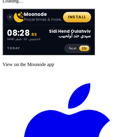
Loading…
View on the Moonode app