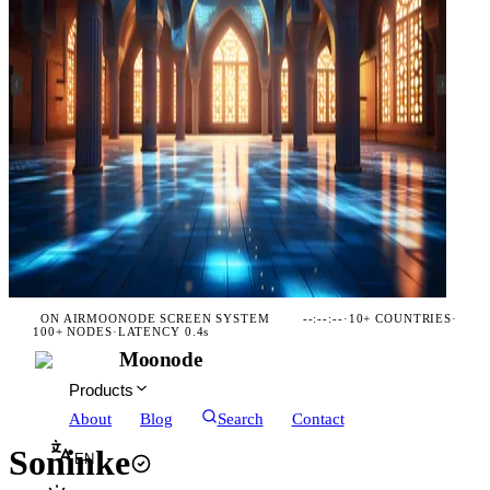
ON AIR
MOONODE SCREEN SYSTEM
--:--:--
·
10+ COUNTRIES
·
100+ NODES
·
LATENCY 0.4s
Moonode
Products
About
Blog
Search
Contact
Soninke
EN