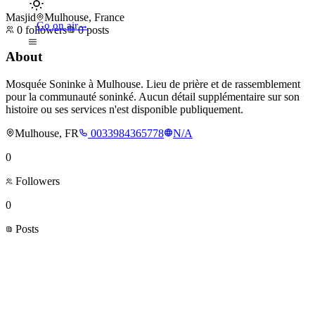
Masjid
Mulhouse, France
Go on air
→
0
followers
0
posts
About
Mosquée Soninke à Mulhouse. Lieu de prière et de rassemblement
pour la communauté soninké. Aucun détail supplémentaire sur son
histoire ou ses services n'est disponible publiquement.
Mulhouse, FR
0033984365778
N/A
0
Followers
0
Posts