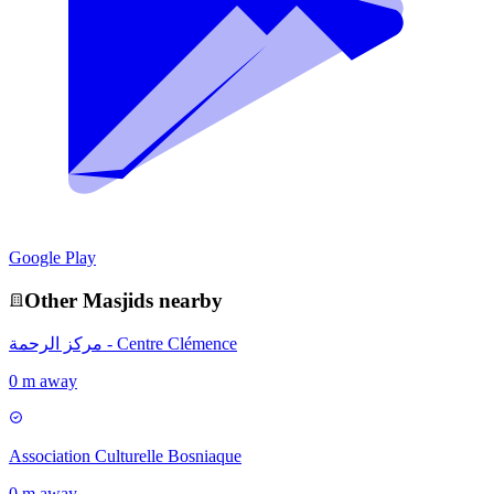
Google Play
Other
Masjid
s nearby
مركز الرحمة - Centre Clémence
0 m away
Association Culturelle Bosniaque
0 m away