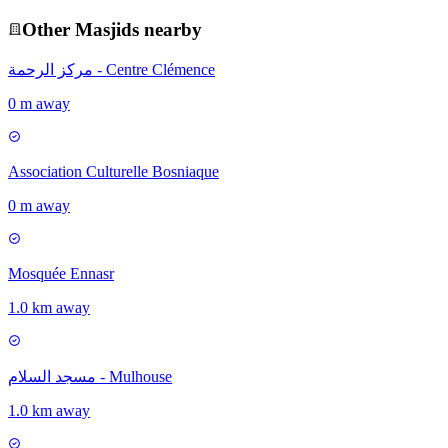
Other
Masjid
s nearby
مركز الرحمة - Centre Clémence
0 m away
Association Culturelle Bosniaque
0 m away
Mosquée Ennasr
1.0 km away
مسجد السلام - Mulhouse
1.0 km away