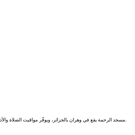
مسجد الرحمة يقع في وهران بالجزائر، ويوفّر مواقيت الصلاة والأذكار والأدعية بعد الصلاة. يلتزم المصلون بإطفاء الهواتف داخل المسجد.