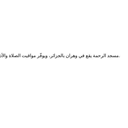
مسجد الرحمة يقع في وهران بالجزائر، ويوفّر مواقيت الصلاة والأذكار والأدعية بعد الصلاة. يلتزم المصلون بإطفاء الهواتف داخل المسجد.