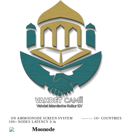
ON AIR
MOONODE SCREEN SYSTEM
--:--:--
·
10+ COUNTRIES
·
100+ NODES
·
LATENCY 0.4s
Moonode