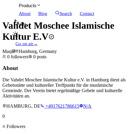
Products
About
Blog
Search
Contact
Vahdet Moschee Islamische
EN
Kultur E.V
Go on air
→
Masjid
Hamburg, Germany
0
followers
0
posts
About
Die Vahdet Moschee Islamische Kultur e.V. in Hamburg dient als
Gebetsstätte und kultureller Treffpunkt für die muslimische
Gemeinde. Der Verein bietet regelmäßige Gebete und kulturelle
Aktivitäten an.
HAMBURG, DE
+4917621786615
N/A
0
Followers