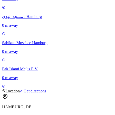
مسجد الهدى - Hamburg
0 m away
Sabikun Moschee Hamburg
0 m away
Pak Islami Majlis E.V
0 m away
Location
Get directions
HAMBURG, DE