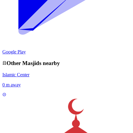
Google Play
Other
Masjid
s nearby
Islamic Center
0 m away