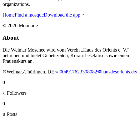
organizations.
Home
Find a mosque
Download the app
©
2026
Moonode
About
Die Weimar Moschee wird vom Verein „Haus des Orients e. V.“
betrieben und bietet Gebetszeiten, Koran-Lesekurse sowie einen
Frauenskurs an.
Weimar,-Thüringen, DE
004917623398082
hausdesorients.de/
0
Followers
0
Posts