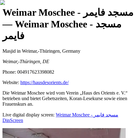
Weimar Moschee - مسجد فايمر
— Weimar Moschee - مسجد
فايمر
Masjid
in Weimar,-Thüringen, Germany
Weimar,-Thüringen, DE
Phone:
004917623398082
Website:
https://hausdesorients.de/
Die Weimar Moschee wird vom Verein „Haus des Orients e. V.“
betrieben und bietet Gebetszeiten, Koran-Lesekurse sowie einen
Frauenskurs an.
Live digital display screen:
Weimar Moschee - مسجد فايمر
DinScreen