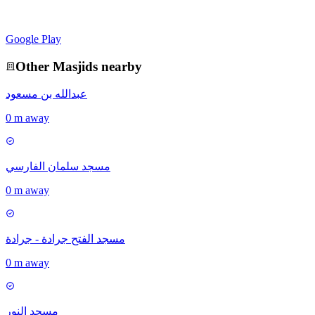
Google Play
Other
Masjid
s nearby
عبدالله بن مسعود
0 m away
مسجد سلمان الفارسي
0 m away
مسجد الفتح جرادة - جرادة
0 m away
مسجد النور