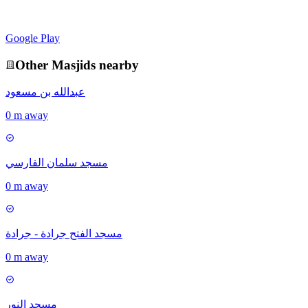
Google Play
Other
Masjid
s nearby
عبدالله بن مسعود
0 m away
مسجد سلمان الفارسي
0 m away
مسجد الفتح جرادة - جرادة
0 m away
مسجد النور