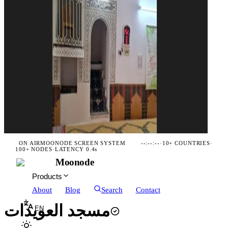
ON AIR
MOONODE SCREEN SYSTEM
--:--:--
·
10+ COUNTRIES
·
100+ NODES
·
LATENCY 0.4s
Moonode
Products
About
Blog
Search
Contact
مسجد العويدات
EN