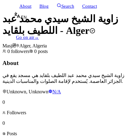
About
Blog
Search
Contact
زاوية الشيخ سيدي محمد عبد
EN
اللطيف بلقايد - Alger
☀
Go on air
→
Masjid
Alger, Algeria
0
followers
0
posts
About
زاوية الشيخ سيدي محمد عبد اللطيف بلقايد هي مسجد يقع في
الجزائر العاصمة. يُستخدم لإقامة الصلوات والمناسبات الدينية.
Unknown, Unknown
N/A
0
Followers
0
Posts