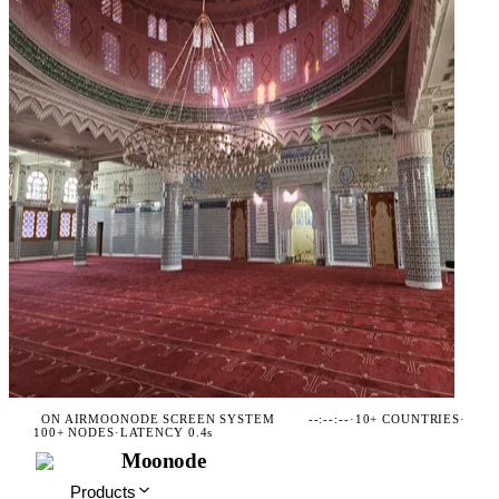
ON AIR
MOONODE SCREEN SYSTEM
--:--:--
·
10+ COUNTRIES
·
100+ NODES
·
LATENCY 0.4s
Moonode
Products