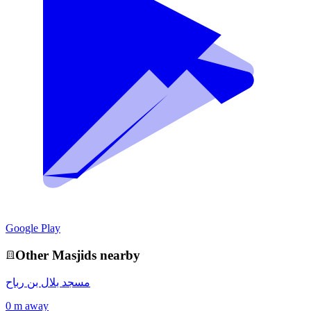
Google Play
Other
Masjid
s nearby
مسجد بلال بن رباح
0 m away