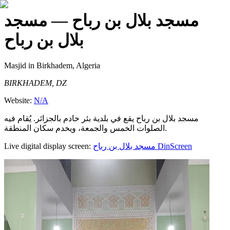
مسجد بلال بن رباح
— مسجد
بلال بن رباح
Masjid
in Birkhadem, Algeria
BIRKHADEM, DZ
Website:
N/A
مسجد بلال بن رباح يقع في بلدية بئر خادم بالجزائر. يُقام فيه
الصلوات الخمس والجمعة، ويخدم سكان المنطقة.
Live digital display screen:
مسجد بلال بن رباح
DinScreen