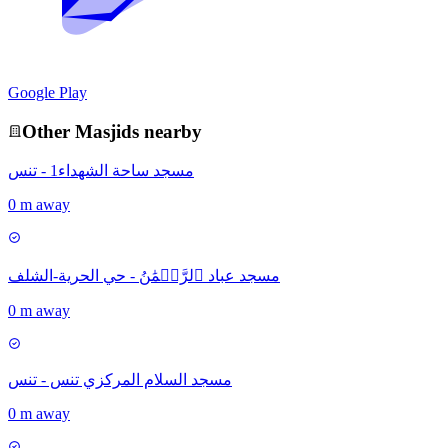
Google Play
Other
Masjid
s nearby
مسجد ساحة الشهداء1 - تنس
0 m away
مسجد عباد ٱلرَّحۡمَٰنُ - حي الحرية-الشلف
0 m away
مسجد السلام المركزي تنس - تنس
0 m away