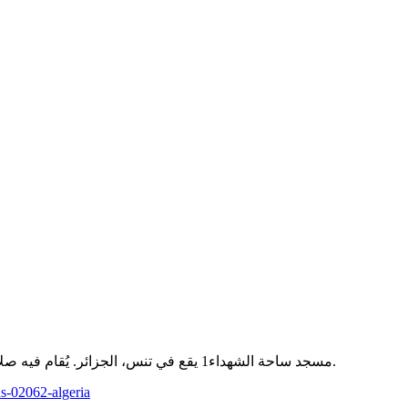
مسجد ساحة الشهداء1 يقع في تنس، الجزائر. يُقام فيه صلاة الجمعة وصلاة العيد والصلوات الخمس حسب توقيت موقع مواقيت.
s-02062-algeria