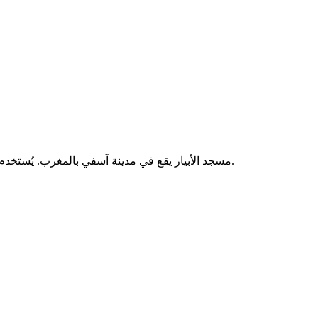
مسجد الأبيار يقع في مدينة آسفي بالمغرب. يُستخدم لإقامة الصلوات الخمس والجمعة، ويخدم سكان المنطقة المحيطة به.