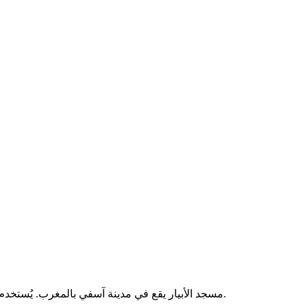
مسجد الأبيار يقع في مدينة آسفي بالمغرب. يُستخدم لإقامة الصلوات الخمس والجمعة، ويخدم سكان المنطقة المحيطة به.