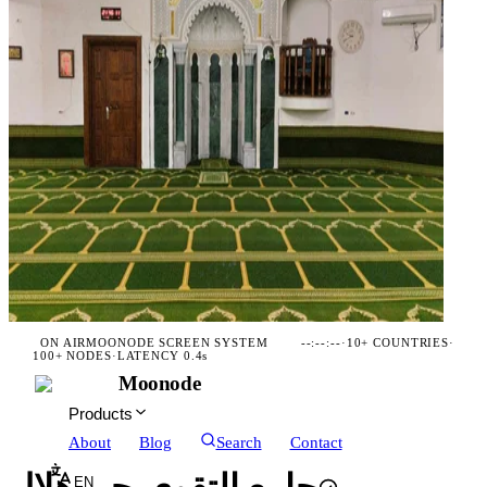
ON AIR
MOONODE SCREEN SYSTEM
--:--:--
·
10+ COUNTRIES
·
100+ NODES
·
LATENCY 0.4s
Moonode
Products
About
Blog
Search
Contact
EN