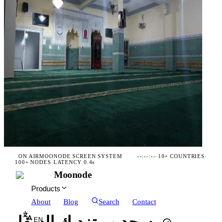
ON AIR
MOONODE SCREEN SYSTEM
--:--:--
·
10+ COUNTRIES
·
100+ NODES
·
LATENCY 0.4s
Moonode
Products
About
Blog
Search
Contact
EN