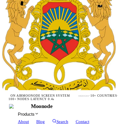
ON AIR
MOONODE SCREEN SYSTEM
--:--:--
·
10+ COUNTRIES
·
100+ NODES
·
LATENCY 0.4s
Moonode
Products
About
Blog
Search
Contact