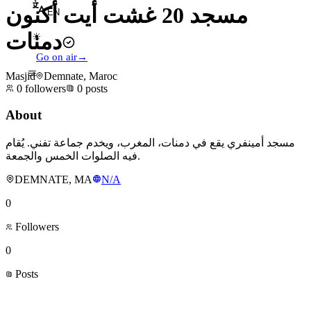
مسجد 20 غشت أيت أكنون
EN
دمنات
☀
Go on air
→
Masjid
Demnate, Maroc
0
followers
0
posts
About
مسجد أمينفري يقع في دمنات، المغرب، ويخدم جماعة تفني. يُقام
فيه الصلوات الخمس والجمعة.
DEMNATE, MA
N/A
0
Followers
0
Posts