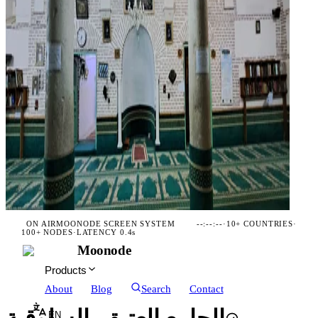
ON AIR
MOONODE SCREEN SYSTEM
--:--:--
·
10+ COUNTRIES
·
100+ NODES
·
LATENCY 0.4s
Moonode
Products
About
Blog
Search
Contact
EN