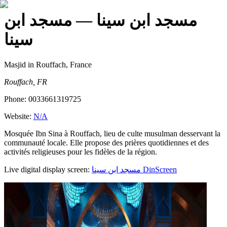
مسجد ابن سينا
— مسجد ابن
سينا
Masjid
in Rouffach, France
Rouffach, FR
Phone:
0033661319725
Website:
N/A
Mosquée Ibn Sina à Rouffach, lieu de culte musulman desservant la
communauté locale. Elle propose des prières quotidiennes et des
activités religieuses pour les fidèles de la région.
Live digital display screen:
مسجد ابن سينا
DinScreen