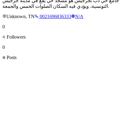
جامع حي دَبْ بجرجيس هو مسجد حي يقع في مدينة جرجيس
التونسية، ويؤدي فيه السكان الصلوات الخمس والجمعة.
Unknown, TN
0021696836333
N/A
0
Followers
0
Posts