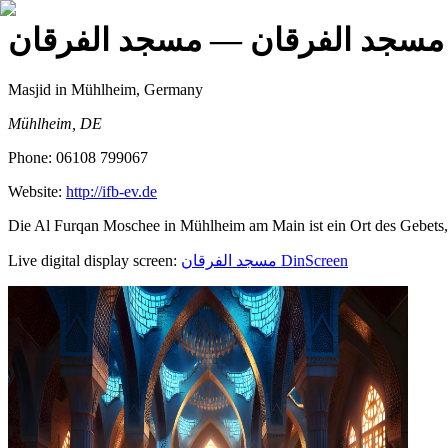
مسجد الفرقان
— مسجد الفرقان
Masjid
in Mühlheim, Germany
Mühlheim, DE
Phone:
06108 799067
Website:
http://ifb-ev.de
Die Al Furqan Moschee in Mühlheim am Main ist ein Ort des Gebets, 
Live digital display screen:
مسجد الفرقان
DinScreen