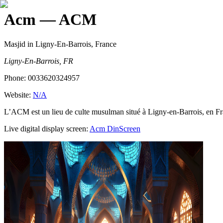
Acm
— ACM
Masjid
in Ligny-En-Barrois, France
Ligny-En-Barrois, FR
Phone:
0033620324957
Website:
N/A
L’ACM est un lieu de culte musulman situé à Ligny-en-Barrois, en Franc
Live digital display screen:
Acm
DinScreen