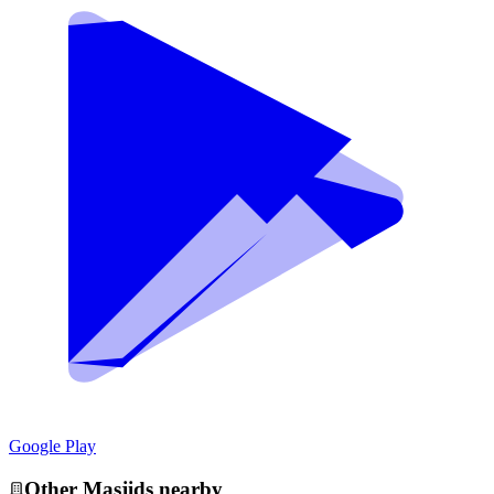
Google Play
Other
Masjid
s nearby