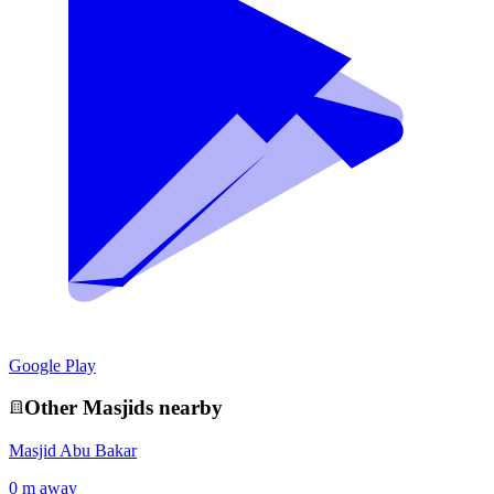
Google Play
Other
Masjid
s nearby
Masjid Abu Bakar
0 m away