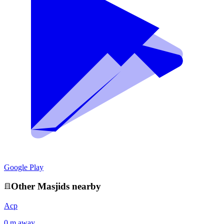
Google Play
Other
Masjid
s nearby
Acp
0 m away